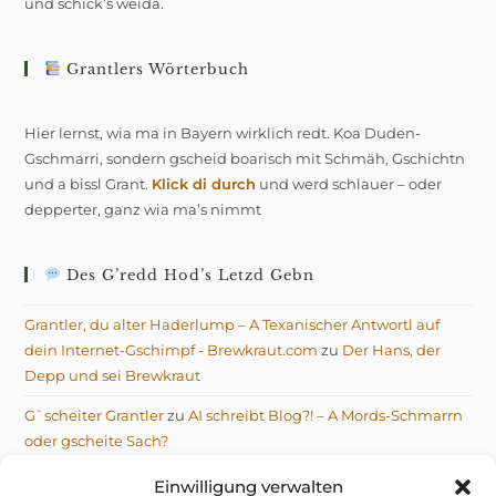
und schick’s weida.
Grantlers Wörterbuch
Hier lernst, wia ma in Bayern wirklich redt. Koa Duden-
Gschmarri, sondern gscheid boarisch mit Schmäh, Gschichtn
und a bissl Grant.
Klick di durch
und werd schlauer – oder
depperter, ganz wia ma’s nimmt
Des G’redd Hod’s Letzd Gebn
Grantler, du alter Haderlump – A Texanischer Antwortl auf
dein Internet-Gschimpf - Brewkraut.com
zu
Der Hans, der
Depp und sei Brewkraut
G`scheiter Grantler
zu
AI schreibt Blog?! – A Mords-Schmarrn
oder gscheite Sach?
Michael
zu
AI schreibt Blog?! – A Mords-Schmarrn oder
Einwilligung verwalten