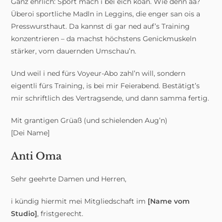
Ganz ehrlich: Sport mach i bei eich koan. Wie denn aa?
Überoi sportliche Madln in Leggins, die enger san ois a
Presswursthaut. Da kannst di gar ned auf’s Training
konzentrieren – da machst höchstens Genickmuskeln
stärker, vom dauernden Umschau’n.
Und weil i ned fürs Voyeur-Abo zahl’n will, sondern
eigentli fürs Training, is bei mir Feierabend. Bestätigt’s
mir schriftlich des Vertragsende, und dann samma fertig.
Mit grantigen Grüaß (und schielenden Aug’n)
[Dei Name]
Anti Oma
Sehr geehrte Damen und Herren,
i kündig hiermit mei Mitgliedschaft im
[Name vom
Studio]
, fristgerecht.