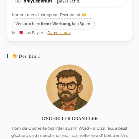
onlyLeberkas
– passt scho.
Kommt meist freitags vor Feierabend
Versprochen:
Keine Werbung
, koa Spam.
Mit
aus Bayern ·
Datenschutz
Des Bin I
G'SCHEITER GRANTLER
I bin da G’scheite Grantler aus’m Woid – a bissl rau, a bissl
g’scheit, und manchmal red i schneller wia d’ Leit denk’n.