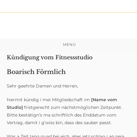
Zum
Inhalt
springen
MENÜ
Kündigung vom Fitnessstudio
Boarisch Förmlich
Sehr geehrte Damen und Herren,
hiermit kündig i mei Mitgliedschaft im
[Name vom
Studio]
fristgerecht zum nächstmöglichen Zeitpunkt.
Bitte bestätign’s ma schriftlich des Enddatum vom
Vertrag, damit i g’wiss bin, dass des sauber passt.
War a Zeit lang guad bei eich, aber jetz schlag i an neia