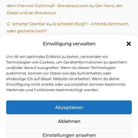
dein Internet-Gschimpf - Brewkraut.com
zu
Der Hans, der
Depp und sei Brewkraut
G`scheiter Grantler
zu
AI schreibt Blog?! – A Mords-Schmarrn
oder gscheite Sach?
Michael
zu
AI schreibt Blog?! – A Mords-Schmarrn oder
Einwilligung verwalten
gscheite Sach?
Um dir ein optimales Erlebnis zu bieten, verwenden wir
Technologien wie Cookies, um Geräteinformationen zu speichern
und/oder darauf zuzugreifen. Wenn du diesen Technologien
zustimmst, können wir Daten wie das Surfverhalten oder
eindeutige IDs auf dieser Website verarbeiten. Wenn du deine
Einwillligung nicht erteilst oder zurückziehst, können bestimmte
IMPRESSUM
DATENSCHUTZERKLÄRUNG
Merkmale und Funktionen beeinträchtigt werden.
TELEGRAM DATENSCHUTZERKLÄRUNG
COOKIE-RICHTLINIE (EU)
© 2026 NIX G’SCHENKT, OIS G’SCHRIEBEN VOM GRANTLER
Akzeptieren
Ablehnen
mifupa Stube
– do hock i aa mid drin.
Dahoam is:
mifupa.com
(Technik & KI-Gschiss),
Einstellungen ansehen
Brewkraut.com
(da Hans mit seim Bier in Amiland) &