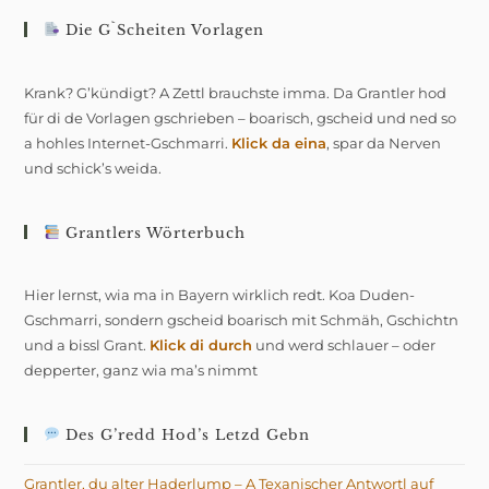
Die G`scheiten Vorlagen
Krank? G’kündigt? A Zettl brauchste imma. Da Grantler hod
für di de Vorlagen gschrieben – boarisch, gscheid und ned so
a hohles Internet-Gschmarri.
Klick da eina
, spar da Nerven
und schick’s weida.
Grantlers Wörterbuch
Hier lernst, wia ma in Bayern wirklich redt. Koa Duden-
Gschmarri, sondern gscheid boarisch mit Schmäh, Gschichtn
und a bissl Grant.
Klick di durch
und werd schlauer – oder
depperter, ganz wia ma’s nimmt
Des G’redd Hod’s Letzd Gebn
Grantler, du alter Haderlump – A Texanischer Antwortl auf