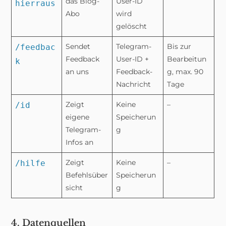
das Blog-
User-ID
hierraus
Abo
wird
gelöscht
Sendet
Telegram-
Bis zur
/feedbac
Feedback
User-ID +
Bearbeitun
k
an uns
Feedback-
g, max. 90
Nachricht
Tage
Zeigt
Keine
–
/id
eigene
Speicherun
Telegram-
g
Infos an
Zeigt
Keine
–
/hilfe
Befehlsüber
Speicherun
sicht
g
4. Datenquellen