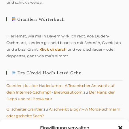
und schick’s weida.
Grantlers Wörterbuch
Hier lernst, wia ma in Bayern wirklich redt. Koa Duden-
Gschmarri, sondern gscheid boarisch mit Schmäh, Gschichtn
und a bissl Grant.
Klick di durch
und werd schlauer – oder
depperter, ganz wia ma’s nimmt
Des G’redd Hod’s Letzd Gebn
Grantler, du alter Haderlump – A Texanischer Antwortl auf
dein Internet-Gschimpf - Brewkraut.com
zu
Der Hans, der
Depp und sei Brewkraut
G`scheiter Grantler
zu
AI schreibt Blog?! – A Mords-Schmarrn
oder gscheite Sach?
Michael
zu
AI schreibt Blog?! – A Mords-Schmarrn oder
Einwilligung verwalten