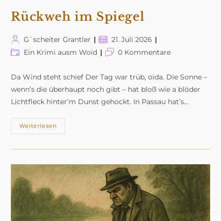
Rückweh im Spiegel
Beitrags-
Beitrag
G`scheiter Grantler
21. Juli 2026
Autor:
veröffentlicht:
Beitrags-
Beitrags-
Ein Krimi ausm Woid
0 Kommentare
Kategorie:
Kommentare:
Da Wind steht schief Der Tag war trüb, oida. Die Sonne –
wenn’s die überhaupt noch gibt – hat bloß wie a blöder
Lichtfleck hinter’m Dunst gehockt. In Passau hat’s…
Rückweh
Weiterlesen
Im
Spiegel