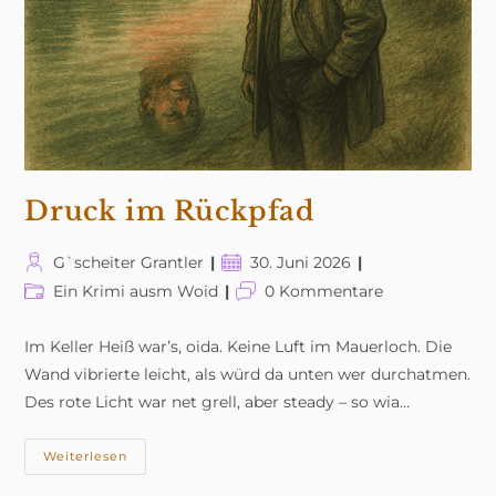
Druck im Rückpfad
Beitrags-
Beitrag
G`scheiter Grantler
30. Juni 2026
Autor:
veröffentlicht:
Beitrags-
Beitrags-
Ein Krimi ausm Woid
0 Kommentare
Kategorie:
Kommentare:
Im Keller Heiß war’s, oida. Keine Luft im Mauerloch. Die
Wand vibrierte leicht, als würd da unten wer durchatmen.
Des rote Licht war net grell, aber steady – so wia…
Druck
Weiterlesen
Im
Rückpfad