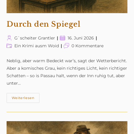
Durch den Spiegel
Beitrags-
Beitrag
G`scheiter Grantler
16. Juni 2026
Autor:
veröffentlicht:
Beitrags-
Beitrags-
Ein Krimi ausm Woid
0 Kommentare
Kategorie:
Kommentare:
Neblig, aber warm Bedeckt war’s, sagt der Wetterbericht.
Aber a komisches Grau, kein richtiges Licht, kein richtiger
Schatten – so is Passau halt, wenn der Inn ruhig tut, aber
unter…
Durch
Weiterlesen
Den
Spiegel