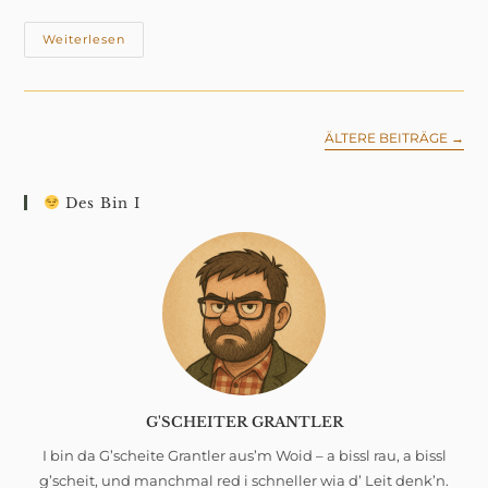
Wind
Weiterlesen
Überm
Wehr
ÄLTERE BEITRÄGE
→
Des Bin I
G'SCHEITER GRANTLER
I bin da G’scheite Grantler aus’m Woid – a bissl rau, a bissl
g’scheit, und manchmal red i schneller wia d’ Leit denk’n.