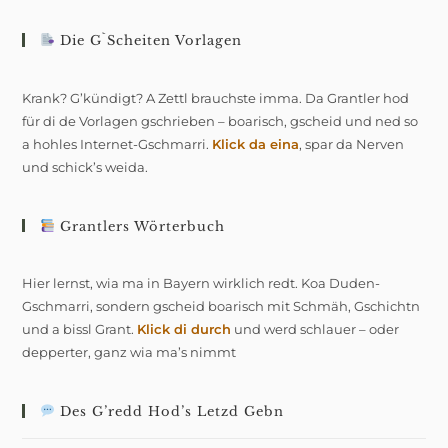
Die G`scheiten Vorlagen
Krank? G’kündigt? A Zettl brauchste imma. Da Grantler hod
für di de Vorlagen gschrieben – boarisch, gscheid und ned so
a hohles Internet-Gschmarri.
Klick da eina
, spar da Nerven
und schick’s weida.
Grantlers Wörterbuch
Hier lernst, wia ma in Bayern wirklich redt. Koa Duden-
Gschmarri, sondern gscheid boarisch mit Schmäh, Gschichtn
und a bissl Grant.
Klick di durch
und werd schlauer – oder
depperter, ganz wia ma’s nimmt
Des G’redd Hod’s Letzd Gebn