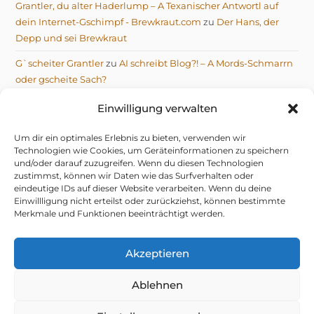
Grantler, du alter Haderlump – A Texanischer Antwortl auf
dein Internet-Gschimpf - Brewkraut.com
zu
Der Hans, der
Depp und sei Brewkraut
G`scheiter Grantler
zu
AI schreibt Blog?! – A Mords-Schmarrn
oder gscheite Sach?
Michael
zu
AI schreibt Blog?! – A Mords-Schmarrn oder
Einwilligung verwalten
gscheite Sach?
Um dir ein optimales Erlebnis zu bieten, verwenden wir
Technologien wie Cookies, um Geräteinformationen zu speichern
und/oder darauf zuzugreifen. Wenn du diesen Technologien
zustimmst, können wir Daten wie das Surfverhalten oder
eindeutige IDs auf dieser Website verarbeiten. Wenn du deine
Einwillligung nicht erteilst oder zurückziehst, können bestimmte
IMPRESSUM
DATENSCHUTZERKLÄRUNG
Merkmale und Funktionen beeinträchtigt werden.
TELEGRAM DATENSCHUTZERKLÄRUNG
COOKIE-RICHTLINIE (EU)
© 2026 NIX G’SCHENKT, OIS G’SCHRIEBEN VOM GRANTLER
Akzeptieren
Ablehnen
mifupa Stube
– do hock i aa mid drin.
Dahoam is:
mifupa.com
(Technik & KI-Gschiss),