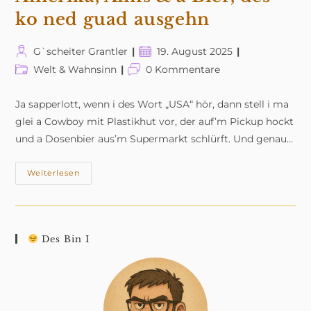
ko ned guad ausgehn
Beitrags-
Beitrag
G`scheiter Grantler
19. August 2025
Autor:
veröffentlicht:
Beitrags-
Beitrags-
Welt & Wahnsinn
0 Kommentare
Kategorie:
Kommentare:
Ja sapperlott, wenn i des Wort „USA“ hör, dann stell i ma
glei a Cowboy mit Plastikhut vor, der auf’m Pickup hockt
und a Dosenbier aus’m Supermarkt schlürft. Und genau…
Amerika,
Weiterlesen
Amis
&
A
Bier,
Des
Ko
Des Bin I
Ned
Guad
Ausgehn