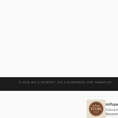
© 2026 NIX G’SCHENKT, OIS G’SCHRIEBEN VOM GRANTLER
mifupa
Dahoam 
Bananen