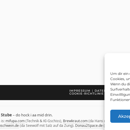
Um dir ein
Cookies, u
Wenn du di
Surfverhalt
IMPRESSUM
DATENSCHUTZERK
COOKIE-RICHTLINIE (EU)
Einwilllig
Funktionen
 Stube
– do hock i aa mid drin.
Akze
is:
mifupa.com
(Technik & KI-Gschiss),
Brewkraut.com
(da Hans mit seim Bier in
schwein.de
(da Seewolf mit Salz auf da Zung).
Donau2Space.de
(Da Mika, will zu