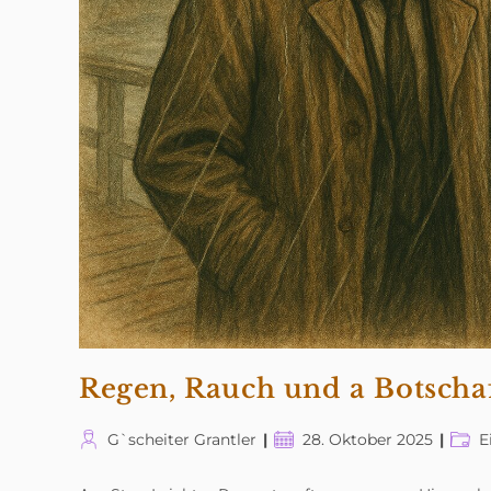
Regen, Rauch und a Botscha
Beitrags-
Beitrag
Beitr
G`scheiter Grantler
28. Oktober 2025
E
Autor:
veröffentlicht:
Kateg