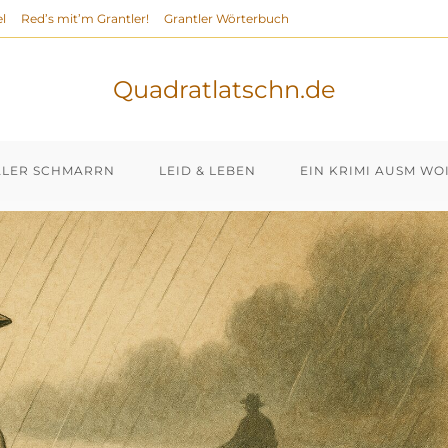
l
Red’s mit’m Grantler!
Grantler Wörterbuch
Quadratlatschn.de
ALER SCHMARRN
LEID & LEBEN
EIN KRIMI AUSM WO