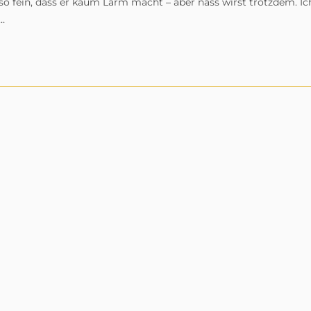
 fein, dass er kaum Lärm macht – aber nass wirst trotzdem. Ic
…