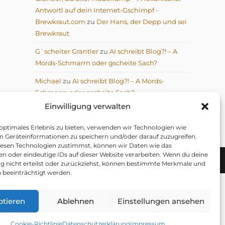
Antwortl auf dein Internet-Gschimpf -
Brewkraut.com
zu
Der Hans, der Depp und sei
Brewkraut
G`scheiter Grantler
zu
AI schreibt Blog?! – A
Mords-Schmarrn oder gscheite Sach?
Michael
zu
AI schreibt Blog?! – A Mords-
Schmarrn oder gscheite Sach?
Einwilligung verwalten
 optimales Erlebnis zu bieten, verwenden wir Technologien wie
m Geräteinformationen zu speichern und/oder darauf zuzugreifen.
esen Technologien zustimmst, können wir Daten wie das
en oder eindeutige IDs auf dieser Website verarbeiten. Wenn du deine
LÄRUNG
TELEGRAM DATENSCHUTZERKLÄRUNG
ung nicht erteilst oder zurückziehst, können bestimmte Merkmale und
 beeinträchtigt werden.
ptieren
Ablehnen
Einstellungen ansehen
 Amiland) &
m Weltall).
Cookie-Richtlinie
Datenschutzerklärung
Impressum