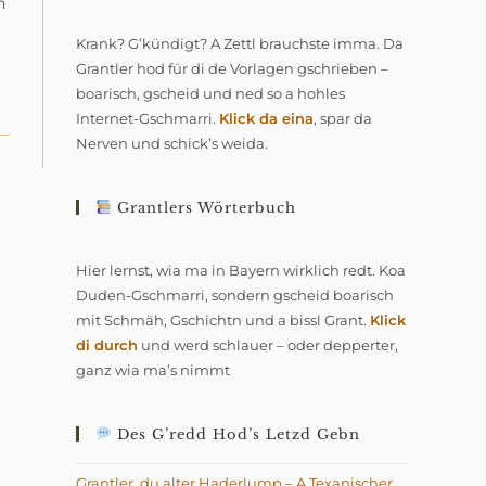
h
Krank? G’kündigt? A Zettl brauchste imma. Da
Grantler hod für di de Vorlagen gschrieben –
boarisch, gscheid und ned so a hohles
Internet-Gschmarri.
Klick da eina
, spar da
Nerven und schick’s weida.
Grantlers Wörterbuch
Hier lernst, wia ma in Bayern wirklich redt. Koa
Duden-Gschmarri, sondern gscheid boarisch
mit Schmäh, Gschichtn und a bissl Grant.
Klick
di durch
und werd schlauer – oder depperter,
ganz wia ma’s nimmt
Des G’redd Hod’s Letzd Gebn
Grantler, du alter Haderlump – A Texanischer