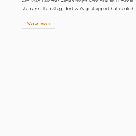
Am Steg Leichter Regen tropft vom grauen Himmel, so
steh am alten Steg, dort wo’s gscheppert hat neulich,
Regen,
Weiterlesen
Rauch
Und
A
Botschaft