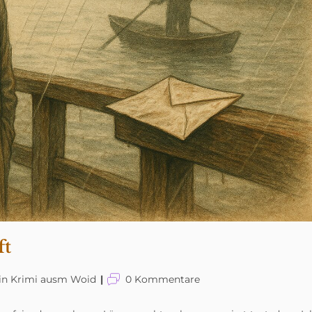
ft
ags-
Beitrags-
in Krimi ausm Woid
0 Kommentare
orie:
Kommentare: