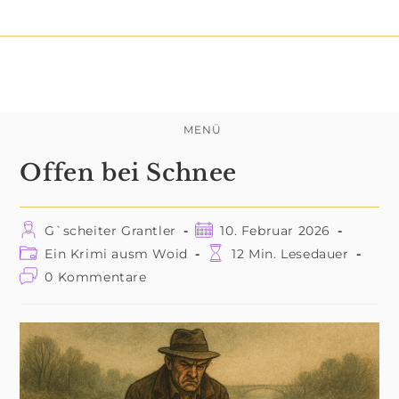
Zum
Inhalt
springen
MENÜ
Offen bei Schnee
Beitrags-
Beitrag
G`scheiter Grantler
10. Februar 2026
Autor:
veröffentlicht:
Beitrags-
Lesedauer:
Ein Krimi ausm Woid
12 Min. Lesedauer
Kategorie:
Beitrags-
0 Kommentare
Kommentare: