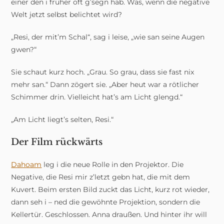
einer den i früher oft g’segn hab. Was, wenn die negative
Welt jetzt selbst belichtet wird?
„Resi, der mit’m Schal“, sag i leise, „wie san seine Augen
gwen?“
Sie schaut kurz hoch. „Grau. So grau, dass sie fast nix
mehr san.“ Dann zögert sie. „Aber heut war a rötlicher
Schimmer drin. Vielleicht hat’s am Licht glengd.“
„Am Licht liegt’s selten, Resi.“
Der Film rückwärts
Dahoam
leg i die neue Rolle in den Projektor. Die
Negative, die Resi mir z’letzt gebn hat, die mit dem
Kuvert. Beim ersten Bild zuckt das Licht, kurz rot wieder,
dann seh i – ned die gewöhnte Projektion, sondern die
Kellertür. Geschlossen. Anna draußen. Und hinter ihr will