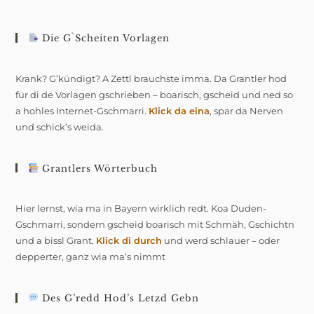
Die G`scheiten Vorlagen
Krank? G’kündigt? A Zettl brauchste imma. Da Grantler hod
für di de Vorlagen gschrieben – boarisch, gscheid und ned so
a hohles Internet-Gschmarri.
Klick da eina
, spar da Nerven
und schick’s weida.
Grantlers Wörterbuch
Hier lernst, wia ma in Bayern wirklich redt. Koa Duden-
Gschmarri, sondern gscheid boarisch mit Schmäh, Gschichtn
und a bissl Grant.
Klick di durch
und werd schlauer – oder
depperter, ganz wia ma’s nimmt
Des G’redd Hod’s Letzd Gebn