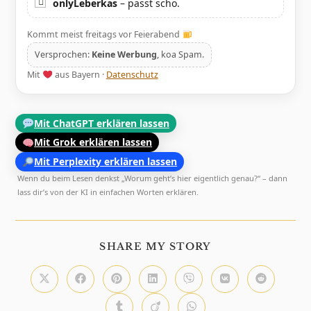
onlyLeberkas
– passt scho.
Kommt meist freitags vor Feierabend
Versprochen:
Keine Werbung
, koa Spam.
Mit
aus Bayern ·
Datenschutz
Mit ChatGPT erklären lassen
Mit Grok erklären lassen
Mit Perplexity erklären lassen
Wenn du beim Lesen denkst „Worum geht’s hier eigentlich genau?“ – dann
lass dir’s von der KI in einfachen Worten erklären.
DIESEN
SHARE MY STORY
INHALT
TEILEN
Öffnet
Öffnet
Öffnet
Öffnet
Öffnet
Öffnet
Öffnet
in
in
in
in
in
in
in
einem
einem
einem
einem
einem
einem
einem
Öffnet
Öffnet
Öffnet