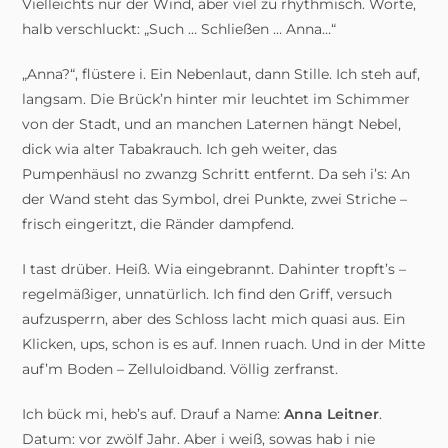
Vielleichts nur der Wind, aber viel zu rhythmisch. Worte,
halb verschluckt: „Such … Schließen … Anna…“
„Anna?“, flüstere i. Ein Nebenlaut, dann Stille. Ich steh auf,
langsam. Die Brück’n hinter mir leuchtet im Schimmer
von der Stadt, und an manchen Laternen hängt Nebel,
dick wia alter Tabakrauch. Ich geh weiter, das
Pumpenhäusl no zwanzg Schritt entfernt. Da seh i’s: An
der Wand steht das Symbol, drei Punkte, zwei Striche –
frisch eingeritzt, die Ränder dampfend.
I tast drüber. Heiß. Wia eingebrannt. Dahinter tropft’s –
regelmäßiger, unnatürlich. Ich find den Griff, versuch
aufzusperrn, aber des Schloss lacht mich quasi aus. Ein
Klicken, ups, schon is es auf. Innen ruach. Und in der Mitte
auf’m Boden – Zelluloidband. Völlig zerfranst.
Ich bück mi, heb’s auf. Drauf a Name:
Anna Leitner
.
Datum: vor zwölf Jahr. Aber i weiß, sowas hab i nie