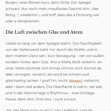
Boden, rotes Blitzen kurz, dann Stille. Der Spiegel
schwarz. Nur noch mein maulfaules Gesicht drin. „Net
fertig…“, wiederhol i, und hoff, dass des a Drohung war
oder a Versprechen.
Die Luft zwischen Glas und Atem
I bleib no lang vor dem Spiegel steh’n. Die Feuchtigkeit
von der Kellerwand zieht mir durch die Stiefel, und in
dem matten Glanz seh i kurz Bewegung – net von außen,
sondern hinter dem Glas. Wia a Welle, bloß verkehrt. An
einer Stelle zeichnet sich Annas Umriss noch einmal ab,
aber verzogen, verzerrt, als würd sie schrein und
gleichzeitig lachen. I greif hin, leicht
deppert
vielleicht,
aber i kann ned anders. Die Oberfläche is warm, net kalt,
und in der Wärme liegt a Rhythmus – zwei Schläge,
Pause, dann drei. Drei-zwo. I zuck zurück.
„Na, des fängt scho guad o“, sag i halblaut. Und da