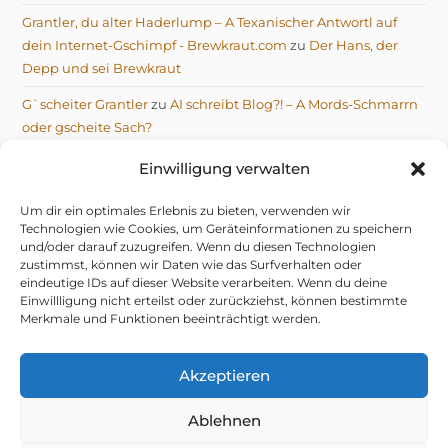
Grantler, du alter Haderlump – A Texanischer Antwortl auf
dein Internet-Gschimpf - Brewkraut.com
zu
Der Hans, der
Depp und sei Brewkraut
G`scheiter Grantler
zu
AI schreibt Blog?! – A Mords-Schmarrn
oder gscheite Sach?
Michael
zu
AI schreibt Blog?! – A Mords-Schmarrn oder
Einwilligung verwalten
gscheite Sach?
Um dir ein optimales Erlebnis zu bieten, verwenden wir
Technologien wie Cookies, um Geräteinformationen zu speichern
und/oder darauf zuzugreifen. Wenn du diesen Technologien
zustimmst, können wir Daten wie das Surfverhalten oder
eindeutige IDs auf dieser Website verarbeiten. Wenn du deine
Einwillligung nicht erteilst oder zurückziehst, können bestimmte
IMPRESSUM
DATENSCHUTZERKLÄRUNG
Merkmale und Funktionen beeinträchtigt werden.
TELEGRAM DATENSCHUTZERKLÄRUNG
COOKIE-RICHTLINIE (EU)
© 2026 NIX G’SCHENKT, OIS G’SCHRIEBEN VOM GRANTLER
Akzeptieren
Ablehnen
mifupa Stube
– do hock i aa mid drin.