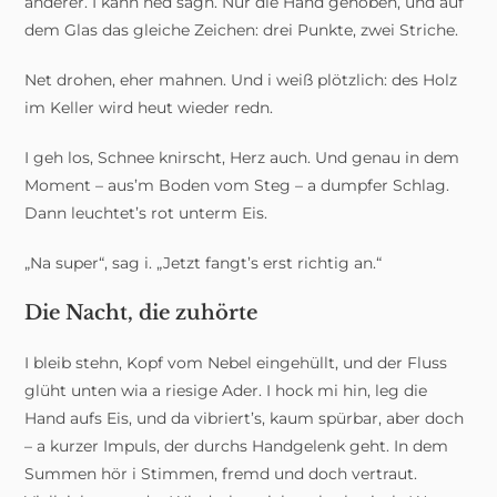
anderer. I kann ned sagn. Nur die Hand gehoben, und auf
dem Glas das gleiche Zeichen: drei Punkte, zwei Striche.
Net drohen, eher mahnen. Und i weiß plötzlich: des Holz
im Keller wird heut wieder redn.
I geh los, Schnee knirscht, Herz auch. Und genau in dem
Moment – aus’m Boden vom Steg – a dumpfer Schlag.
Dann leuchtet’s rot unterm Eis.
„Na super“, sag i. „Jetzt fangt’s erst richtig an.“
Die Nacht, die zuhörte
I bleib stehn, Kopf vom Nebel eingehüllt, und der Fluss
glüht unten wia a riesige Ader. I hock mi hin, leg die
Hand aufs Eis, und da vibriert’s, kaum spürbar, aber doch
– a kurzer Impuls, der durchs Handgelenk geht. In dem
Summen hör i Stimmen, fremd und doch vertraut.