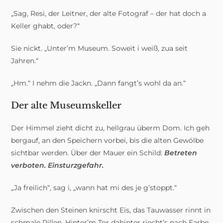
„Sag, Resi, der Leitner, der alte Fotograf – der hat doch a
Keller ghabt, oder?“
Sie nickt. „Unter’m Museum. Soweit i weiß, zua seit
Jahren.“
„Hm.“ I nehm die Jackn. „Dann fangt’s wohl da an.“
Der alte Museumskeller
Der Himmel zieht dicht zu, hellgrau überm Dom. Ich geh
bergauf, an den Speichern vorbei, bis die alten Gewölbe
sichtbar werden. Über der Mauer ein Schild:
Betreten
verboten. Einsturzgefahr.
„Ja freilich“, sag i, „wann hat mi des je g’stoppt.“
Zwischen den Steinen knirscht Eis, das Tauwasser rinnt in
schmale Rillen. Hinter’m Tor dahinter riecht’s nach Farbe,