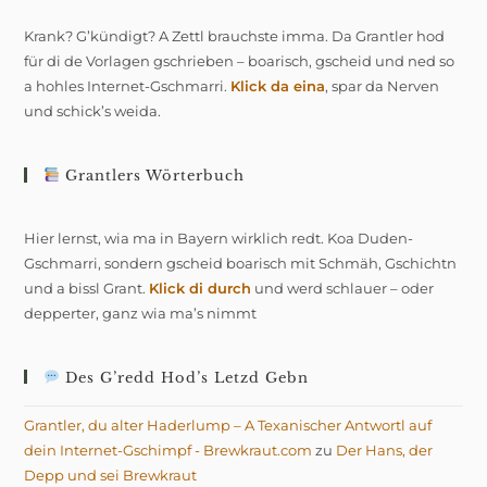
Krank? G’kündigt? A Zettl brauchste imma. Da Grantler hod
für di de Vorlagen gschrieben – boarisch, gscheid und ned so
a hohles Internet-Gschmarri.
Klick da eina
, spar da Nerven
und schick’s weida.
Grantlers Wörterbuch
Hier lernst, wia ma in Bayern wirklich redt. Koa Duden-
Gschmarri, sondern gscheid boarisch mit Schmäh, Gschichtn
und a bissl Grant.
Klick di durch
und werd schlauer – oder
depperter, ganz wia ma’s nimmt
Des G’redd Hod’s Letzd Gebn
Grantler, du alter Haderlump – A Texanischer Antwortl auf
dein Internet-Gschimpf - Brewkraut.com
zu
Der Hans, der
Depp und sei Brewkraut