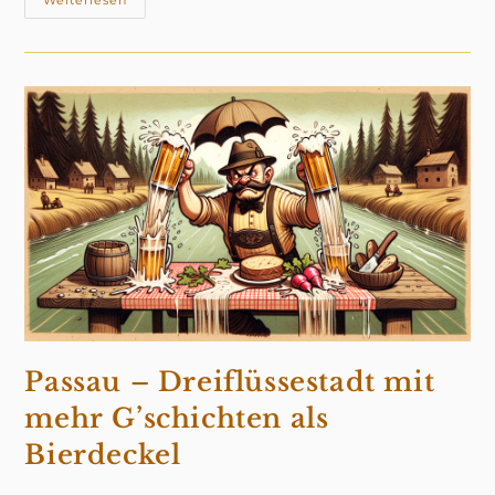
Der
Weiterlesen
Inn
–
Ned
Bloß
A
Wasserl,
Sondern
A
Gscheide
Lebensader
Passau – Dreiflüssestadt mit
mehr G’schichten als
Bierdeckel