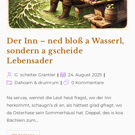
Der Inn – ned bloß a Wasserl,
sondern a gscheide
Lebensader
Beitrags-
Beitrag
G`scheiter Grantler
24. August 2025
Autor:
veröffentlicht:
Beitrags-
Beitrags-
Dahoam & drumrum
0 Kommentare
Kategorie:
Kommentare:
Na servas, wennst die Leut heut fragst, wo der Inn
herkommt, schaugn’s di an, als hättest grad gfragt, wo
da Osterhase sein Sommerhäusl hat. Deppal, des is koa
Bächlein zum…