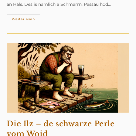
an Hals. Des is nämlich a Schmarrn. Passau hod…
5
Weiterlesen
Gscheide
Geheimnisse
Über
Passau
–
Ned
Nur
Dom
Und
Donau
Die Ilz – de schwarze Perle
vom Woid