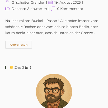
Beitrags-
Beitrag
G`scheiter Grantler
19. August 2025
Autor:
veröffentlicht:
Beitrags-
Beitrags-
Dahoam & drumrum
0 Kommentare
Kategorie:
Kommentare:
Na, leck mi am Buckel – Passau! Alle reden immer vom
schönen München oder vom ach so hippen Berlin, aber
kaum denkt einer dran, dass da unten an der Grenze…
Passau
Weiterlesen
–
Dreiflüssestadt
Mit
Mehr
G’schichten
Als
Des Bin I
Bierdeckel