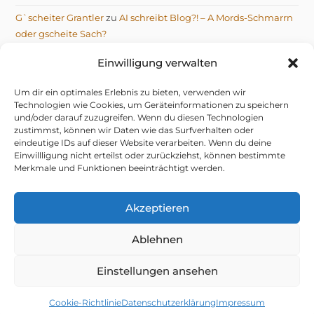
G`scheiter Grantler
zu
AI schreibt Blog?! – A Mords-Schmarrn
oder gscheite Sach?
Michael
zu
AI schreibt Blog?! – A Mords-Schmarrn oder
Einwilligung verwalten
gscheite Sach?
Um dir ein optimales Erlebnis zu bieten, verwenden wir
Technologien wie Cookies, um Geräteinformationen zu speichern
und/oder darauf zuzugreifen. Wenn du diesen Technologien
zustimmst, können wir Daten wie das Surfverhalten oder
eindeutige IDs auf dieser Website verarbeiten. Wenn du deine
Einwillligung nicht erteilst oder zurückziehst, können bestimmte
IMPRESSUM
DATENSCHUTZERKLÄRUNG
Merkmale und Funktionen beeinträchtigt werden.
TELEGRAM DATENSCHUTZERKLÄRUNG
COOKIE-RICHTLINIE (EU)
© 2026 NIX G’SCHENKT, OIS G’SCHRIEBEN VOM GRANTLER
Akzeptieren
Ablehnen
mifupa Stube
– do hock i aa mid drin.
Dahoam is:
mifupa.com
(Technik & KI-Gschiss),
Einstellungen ansehen
Brewkraut.com
(da Hans mit seim Bier in Amiland) &
Bananenschwein.de
(da Seewolf mit Salz auf da Zung).
Donau2Space.de
(Da Mika, will zum Weltall).
Cookie-Richtlinie
Datenschutzerklärung
Impressum