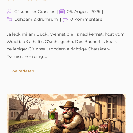
Beitrags-
Beitrag
G`scheiter Grantler
26. August 2025
Autor:
veröffentlicht:
Beitrags-
Beitrags-
Dahoam & drumrum
0 Kommentare
Kategorie:
Kommentare:
Ja leck mi am Buckl, wennst die Ilz ned kennst, host vom
Woid bloß a halbs G’sicht gsehn. Des Bacherl is koa x-
beliebiger G’rinnsal, sondern a richtige Charakter-
Damische – ruhig,…
Die
Weiterlesen
Ilz
–
De
Schwarze
Perle
Vom
Woid