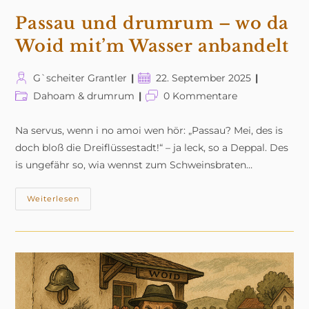
Passau und drumrum – wo da
Woid mit’m Wasser anbandelt
Beitrags-
Beitrag
G`scheiter Grantler
22. September 2025
Autor:
veröffentlicht:
Beitrags-
Beitrags-
Dahoam & drumrum
0 Kommentare
Kategorie:
Kommentare:
Na servus, wenn i no amoi wen hör: „Passau? Mei, des is
doch bloß die Dreiflüssestadt!“ – ja leck, so a Deppal. Des
is ungefähr so, wia wennst zum Schweinsbraten…
Passau
Weiterlesen
Und
Drumrum
–
Wo
Da
Woid
Mit’m
Wasser
Anbandelt