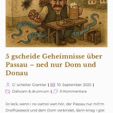
5 gscheide Geheimnisse über
Passau – ned nur Dom und
Donau
Beitrags-
Beitrag
G`scheiter Grantler
10. September 2025
Autor:
veröffentlicht:
Beitrags-
Beitrags-
Dahoam & drumrum
0 Kommentare
Kategorie:
Kommentare:
Jo leck, wenn i no oamoi wen hör, der Passau nur mit'm
Dreiflüsseeck und dem Dom verbindet, dann kriag i glei