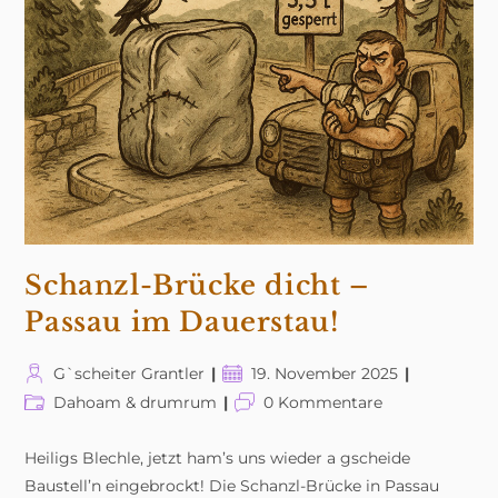
Im
Eimer!
Schanzl-Brücke dicht –
Passau im Dauerstau!
Beitrags-
Beitrag
G`scheiter Grantler
19. November 2025
Autor:
veröffentlicht:
Beitrags-
Beitrags-
Dahoam & drumrum
0 Kommentare
Kategorie:
Kommentare:
Heiligs Blechle, jetzt ham’s uns wieder a gscheide
Baustell’n eingebrockt! Die Schanzl-Brücke in Passau