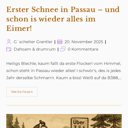
Erster Schnee in Passau – und
schon is wieder alles im
Eimer!
Beitrags-
Beitrag
G`scheiter Grantler
20. November 2025
Autor:
veröffentlicht:
Beitrags-
Beitrags-
Dahoam & drumrum
0 Kommentare
Kategorie:
Kommentare:
Heiligs Blechle, kaum fallt da erste Flockerl vom Himmel,
schon steht in Passau wieder alles! I schwör’s, des is jedes
Jahr derselbe Schmarrn. Kaum a bissl Weiß auf da B388,…
Erster
Weiterlesen
Schnee
In
Passau
–
Und
Schon
Is
Wieder
Alles