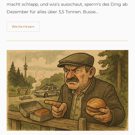
macht schlapp, und wia’s ausschaut, sperrn’s des Ding ab
Dezember für alles über 3,5 Tonnen. Busse…
Schanzl-
Weiterlesen
Brücke
Dicht
–
Passau
Im
Dauerstau!