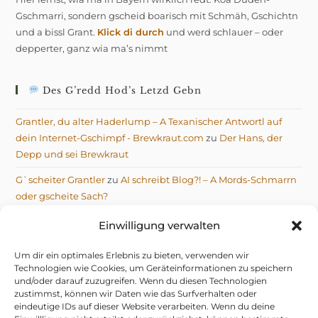
Gschmarri, sondern gscheid boarisch mit Schmäh, Gschichtn
und a bissl Grant.
Klick di durch
und werd schlauer – oder
depperter, ganz wia ma’s nimmt
Des G’redd Hod’s Letzd Gebn
Grantler, du alter Haderlump – A Texanischer Antwortl auf
dein Internet-Gschimpf - Brewkraut.com
zu
Der Hans, der
Depp und sei Brewkraut
G`scheiter Grantler
zu
AI schreibt Blog?! – A Mords-Schmarrn
oder gscheite Sach?
Michael
zu
AI schreibt Blog?! – A Mords-Schmarrn oder
Einwilligung verwalten
gscheite Sach?
Um dir ein optimales Erlebnis zu bieten, verwenden wir
Technologien wie Cookies, um Geräteinformationen zu speichern
und/oder darauf zuzugreifen. Wenn du diesen Technologien
zustimmst, können wir Daten wie das Surfverhalten oder
eindeutige IDs auf dieser Website verarbeiten. Wenn du deine