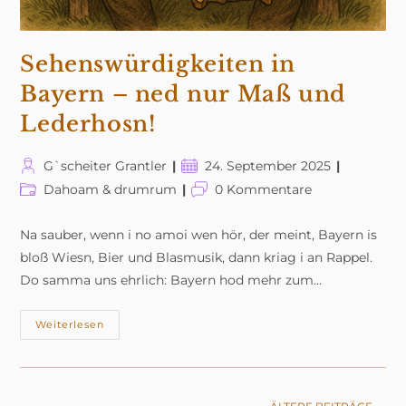
Sehenswürdigkeiten in
Bayern – ned nur Maß und
Lederhosn!
Beitrags-
Beitrag
G`scheiter Grantler
24. September 2025
Autor:
veröffentlicht:
Beitrags-
Beitrags-
Dahoam & drumrum
0 Kommentare
Kategorie:
Kommentare:
Na sauber, wenn i no amoi wen hör, der meint, Bayern is
bloß Wiesn, Bier und Blasmusik, dann kriag i an Rappel.
Do samma uns ehrlich: Bayern hod mehr zum…
Sehenswürdigkeiten
Weiterlesen
In
Bayern
–
Ned
Nur
Maß