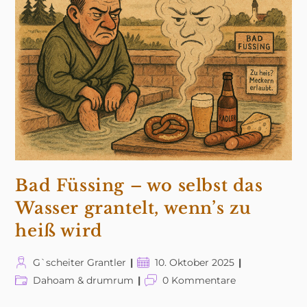
Polizei-
Übung
In
Passau!
Bad Füssing – wo selbst das
Wasser grantelt, wenn’s zu
heiß wird
Beitrags-
Beitrag
G`scheiter Grantler
10. Oktober 2025
Autor:
veröffentlicht:
Beitrags-
Beitrags-
Dahoam & drumrum
0 Kommentare
Kategorie:
Kommentare: