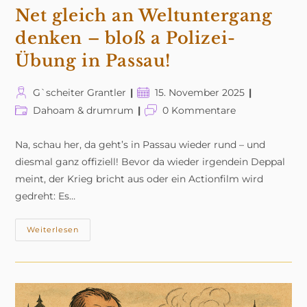
Net gleich an Weltuntergang
denken – bloß a Polizei-
Übung in Passau!
Beitrags-
Beitrag
G`scheiter Grantler
15. November 2025
Autor:
veröffentlicht:
Beitrags-
Beitrags-
Dahoam & drumrum
0 Kommentare
Kategorie:
Kommentare:
Na, schau her, da geht’s in Passau wieder rund – und
diesmal ganz offiziell! Bevor da wieder irgendein Deppal
meint, der Krieg bricht aus oder ein Actionfilm wird
gedreht: Es…
Net
Weiterlesen
Gleich
An
Weltuntergang
Denken
–
Bloß
A