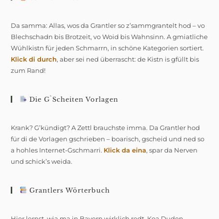
Da samma: Allas, wos da Grantler so z’sammgrantelt hod – vo
Blechschadn bis Brotzeit, vo Woid bis Wahnsinn. A gmiatliche
Wühlkistn für jeden Schmarrn, in schöne Kategorien sortiert.
Klick di durch
, aber sei ned überrascht: de Kistn is gfüllt bis
zum Rand!
Die G`scheiten Vorlagen
Krank? G’kündigt? A Zettl brauchste imma. Da Grantler hod
für di de Vorlagen gschrieben – boarisch, gscheid und ned so
a hohles Internet-Gschmarri.
Klick da eina
, spar da Nerven
und schick’s weida.
Grantlers Wörterbuch
Hier lernst, wia ma in Bayern wirklich redt. Koa Duden-