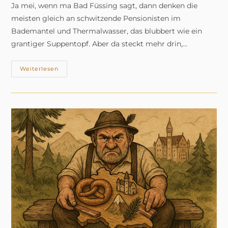
Ja mei, wenn ma Bad Füssing sagt, dann denken die
meisten gleich an schwitzende Pensionisten im
Bademantel und Thermalwasser, das blubbert wie ein
grantiger Suppentopf. Aber da steckt mehr drin,…
Bad
Weiterlesen
Füssing
–
Wo
Selbst
Das
Wasser
Grantelt,
Wenn’s
Zu
Heiß
Wird