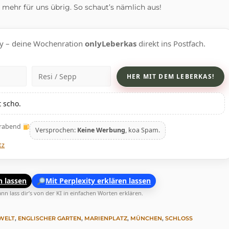
t mehr für uns übrig. So schaut’s nämlich aus!
sexy – deine Wochenration
onlyLeberkas
direkt ins Postfach.
Name
 scho.
erabend
Versprochen:
Keine Werbung
, koa Spam.
tz
n lassen
Mit Perplexity erklären lassen
n lass dir’s von der KI in einfachen Worten erklären.
WELT
,
ENGLISCHER GARTEN
,
MARIENPLATZ
,
MÜNCHEN
,
SCHLOSS