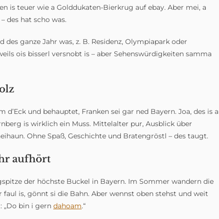
en is teuer wie a Golddukaten-Bierkrug auf ebay. Aber mei, a
– des hat scho was.
 des ganze Jahr was, z. B. Residenz, Olympiapark oder
weils ois bisserl versnobt is – aber Sehenswürdigkeiten samma
olz
 d’Eck und behauptet, Franken sei gar ned Bayern. Joa, des is a
nberg is wirklich ein Muss. Mittelalter pur, Ausblick über
 neihaun. Ohne Spaß, Geschichte und Bratengröstl – des taugt.
hr aufhört
ugspitze der höchste Buckel in Bayern. Im Sommer wandern die
r faul is, gönnt si die Bahn. Aber wennst oben stehst und weit
: „Do bin i gern
dahoam
.“