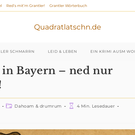
l
Red’s mit’m Grantler!
Grantler Wörterbuch
Quadratlatschn.de
ALER SCHMARRN
LEID & LEBEN
EIN KRIMI AUSM WO
in Bayern – ned nur
!
Beitrags-
Lesedauer:
Dahoam & drumrum
4 Min. Lesedauer
Kategorie: