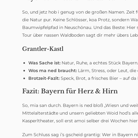
So, und jetz hob i genug von de großen Namen. Zeit fü
die Natur pur. Keine Schlösser, koa Protz, sondern Wa
Baumwipfelpfad in Neuschönau. Und das Beste: Hier s
Tour über nassen Waldboden sagt dir mehr übers Lebe
Grantler-Kastl
Was Sache ist:
Natur, Ruhe, a echtes Stück Bayern
Wos ma ned braucht:
Lärm, Stress, oder Leut, di
Brotzeit-Fazit:
Speck, Brot, a frisches Bier – auf da
Fazit: Bayern für Herz & Hirn
So, mia san durch. Bayern is ned bloß „Wiesn und wei
Mittelalterstädte und unsern geliebten Woid hod’s all
Kasperltheater, soll erst amoi selber drei Wochen hie
Zum Schluss sag i’s gscheid grantig: Wer in Bayern nix