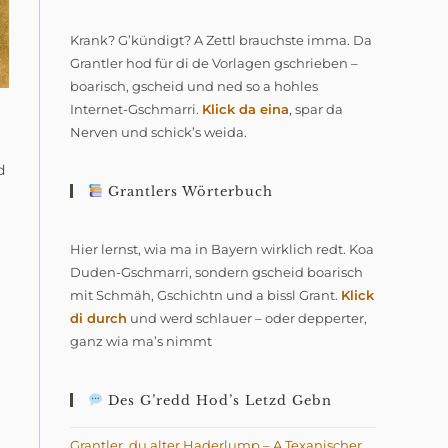
Krank? G’kündigt? A Zettl brauchste imma. Da
Grantler hod für di de Vorlagen gschrieben –
boarisch, gscheid und ned so a hohles
Internet-Gschmarri.
Klick da eina
, spar da
Nerven und schick’s weida.
d
Grantlers Wörterbuch
Hier lernst, wia ma in Bayern wirklich redt. Koa
Duden-Gschmarri, sondern gscheid boarisch
mit Schmäh, Gschichtn und a bissl Grant.
Klick
di durch
und werd schlauer – oder depperter,
ganz wia ma’s nimmt
Des G’redd Hod’s Letzd Gebn
Grantler, du alter Haderlump – A Texanischer