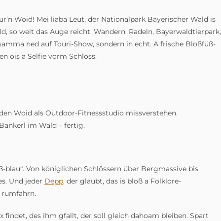
r’n Woid! Mei liaba Leut, der Nationalpark Bayerischer Wald is
ld, so weit das Auge reicht. Wandern, Radeln, Bayerwaldtierpark,
amma ned auf Touri-Show, sondern in echt. A frische Bloßfüß-
n ois a Selfie vorm Schloss.
.
e den Woid als Outdoor-Fitnessstudio missverstehen.
 Bankerl im Wald – fertig.
ß-blau“. Von königlichen Schlössern über Bergmassive bis
es. Und jeder
Depp
, der glaubt, das is bloß a Folklore-
r rumfahrn.
 findet, des ihm gfallt, der soll gleich dahoam bleiben. Spart