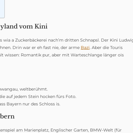
eyland vom Kini
s wia a Zuckerbäckerei nach’m dritten Schnapsl. Der Kini Ludwi
nen. Drin war er eh fast nie, der arme
Bazi
. Aber die Touris
lt wissen: Romantik pur, aber mit Warteschlange länger ois
hwangau, weltberühmt.
die auf jedem Stein hocken fürs Foto.
ss Bayern nur des Schloss is.
ubern
kenspiel am Marienplatz, Englischer Garten, BMW-Welt (für