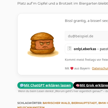
Platz auf’m Gipfel und a Brotzeit im Biergarten bleib
Bissl grantig, a bisserl 
E-Mail
onlyLeberkas
– passt
Kommt meist freitags vor Fei
Mit
aus Bayern ·
Datenschu
Mit ChatGPT erklären lassen
Mit Grok erkläre
Wenn du beim Lesen denkst „Worum geht’s hier eigentlich genau?“ – dan
SCHLAGWÖRTER
:
BAYRISCHER WALD
,
BIERHAUPTSTADT
,
BMW-
NEUSCHWANSTEIN