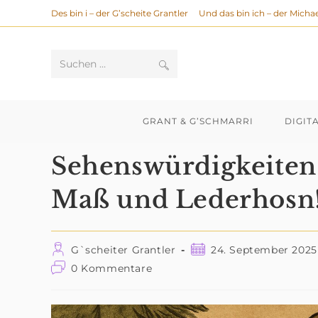
Zum
Des bin i – der G’scheite Grantler
Und das bin ich – der Michae
Inhalt
springen
Suche
Suchen …
starten
GRANT & G’SCHMARRI
DIGIT
Sehenswürdigkeiten 
Maß und Lederhosn
Beitrags-
Beitrag
G`scheiter Grantler
24. September 2025
Autor:
veröffentlicht:
Beitrags-
0 Kommentare
Kommentare: