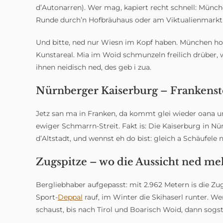
d’Autonarren). Wer mag, kapiert recht schnell: Münch
Runde durch’n Hofbräuhaus oder am Viktualienmarkt 
Und bitte, ned nur Wiesn im Kopf haben. München hod
Kunstareal. Mia im Woid schmunzeln freilich drüber, 
ihnen neidisch ned, des geb i zua.
Nürnberger Kaiserburg – Frankenst
Jetz san ma in Franken, da kommt glei wieder oana um
ewiger Schmarrn-Streit. Fakt is: Die Kaiserburg in Nür
d’Altstadt, und wennst eh do bist: gleich a Schäufele
Zugspitze – wo die Aussicht ned me
Bergliebhaber aufgepasst: mit 2.962 Metern is die Z
Sport-
Deppal
rauf, im Winter die Skihaserl runter. We
schaust, bis nach Tirol und Boarisch Woid, dann sogst