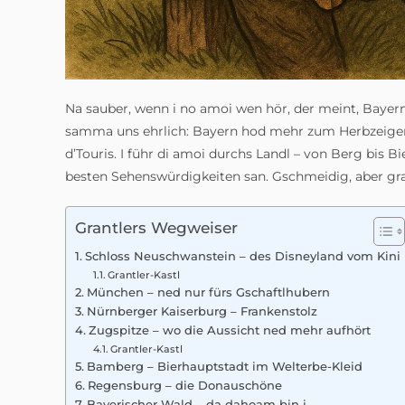
Na sauber, wenn i no amoi wen hör, der meint, Bayern
samma uns ehrlich: Bayern hod mehr zum Herbzeigen
d’Touris. I führ di amoi durchs Landl – von Berg bis 
besten Sehenswürdigkeiten san. Gschmeidig, aber gra
Grantlers Wegweiser
Schloss Neuschwanstein – des Disneyland vom Kini
Grantler-Kastl
München – ned nur fürs Gschaftlhubern
Nürnberger Kaiserburg – Frankenstolz
Zugspitze – wo die Aussicht ned mehr aufhört
Grantler-Kastl
Bamberg – Bierhauptstadt im Welterbe-Kleid
Regensburg – die Donauschöne
Bayerischer Wald – da dahoam bin i