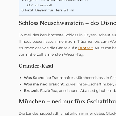
Grantler-Kastl
Fazit: Bayern für Herz & Hirn
Schloss Neuschwanstein – des Disn
Jo mei, des berühmteste Schloss in Bayern, schaut au
II. hods bauen lassen, mehr zum Träumen ois zum Woh
stürmen des wie die Gänse auf a
Brotzeit
. Muss ma ha
vorm Bierzelt am ersten Wiesn-Tag.
Grantler-Kastl
Was Sache ist:
Traumhaftes Märchenschloss in Sc
Wos ma ned braucht:
Zuviel Insta-Gschaftlhuber, 
Brotzeit-Fazit:
Joa, anschauen. Aba ned glauben, da
München – ned nur fürs Gschaftlh
Die Landeshauptstadt is natürlich immer dabei: Gloc