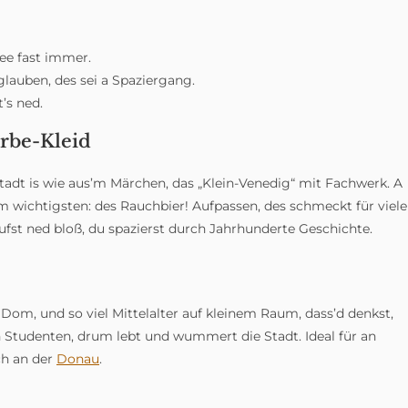
ee fast immer.
 glauben, des sei a Spaziergang.
’s ned.
rbe-Kleid
dt is wie aus’m Märchen, das „Klein-Venedig“ mit Fachwerk. A
 wichtigsten: des Rauchbier! Aufpassen, des schmeckt für viele
fst ned bloß, du spazierst durch Jahrhunderte Geschichte.
om, und so viel Mittelalter auf kleinem Raum, dass’d denkst,
 Studenten, drum lebt und wummert die Stadt. Ideal für an
h an der
Donau
.