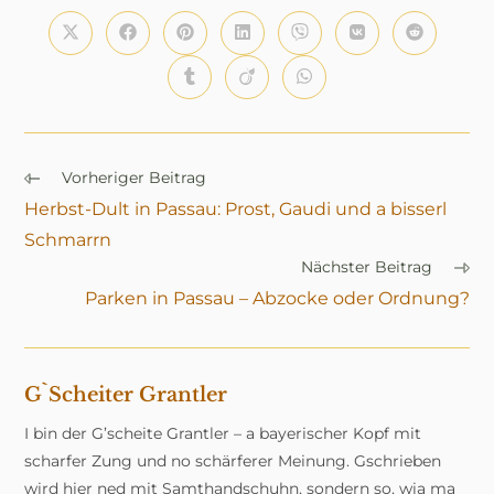
TEILEN
Öffnet
Öffnet
Öffnet
Öffnet
Öffnet
Öffnet
Öffnet
in
in
in
in
in
in
in
einem
einem
einem
einem
einem
einem
einem
Öffnet
Öffnet
Öffnet
neuen
neuen
neuen
neuen
neuen
neuen
neuen
in
in
in
Fenster
Fenster
Fenster
Fenster
Fenster
Fenster
Fenster
einem
einem
einem
neuen
neuen
neuen
Fenster
Fenster
Fenster
Weitere
Vorheriger Beitrag
Artikel
Herbst-Dult in Passau: Prost, Gaudi und a bisserl
ansehen
Schmarrn
Nächster Beitrag
Parken in Passau – Abzocke oder Ordnung?
G`scheiter Grantler
I bin der G’scheite Grantler – a bayerischer Kopf mit
scharfer Zung und no schärferer Meinung. Gschrieben
wird hier ned mit Samthandschuhn, sondern so, wia ma