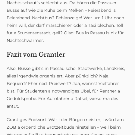
Nachts schaut’s schlecht aus. Da hören die Passauer
Busse auf wie die Kühe beim Melken – Feierabend is
Feierabend. Nachtbus? Fehlanzeige! Wer um 1 Uhr noch
heim will, der darf marschieren oder a Taxi blechen. Toll
für a Studentenstadt, gell? Oiso: Bus in Passau is nix für
Nachtschwärmer.
Fazit vom Grantler
Also, Busse gibt’s in Passau scho. Stadtwerke, Landkreis,
alles irgendwie organisiert. Aber pünktlich? Naja.
Bequem? Eher ned. Preiswert? Joa, wennst Vielfahrer
bist. Für Studenten a notwendiges Übel, für Rentner a
Geduldsprobe. Für Autofahrer a Rätsel, wieso ma des
antut.
Grantiges Endwort: Wär i der Bürgermeister, i würd am
ZOB a ordentliche Brotzeitbude hinstellen – weil beim
Warten auf’n Bus brauchst eh was zum Kauen, sonst