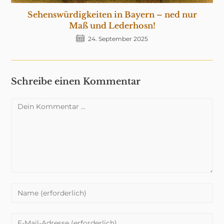
Sehenswürdigkeiten in Bayern – ned nur
Maß und Lederhosn!
24. September 2025
Schreibe einen Kommentar
Kommentar
Gib
deinen
Namen
Gib