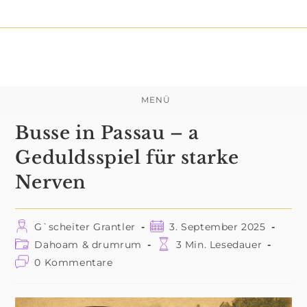
Zum
Inhalt
springen
MENÜ
Busse in Passau – a
Geduldsspiel für starke
Nerven
Beitrags-
Beitrag
G`scheiter Grantler
3. September 2025
Autor:
veröffentlicht:
Beitrags-
Lesedauer:
Dahoam & drumrum
3 Min. Lesedauer
Kategorie:
Beitrags-
0 Kommentare
Kommentare: