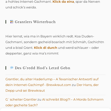
a hohles Internet-Gschmarri.
Klick da eina
, spar da Nerven
und schick’s weida.
Grantlers Wörterbuch
Hier lernst, wia ma in Bayern wirklich redt. Koa Duden-
Gschmarri, sondern gscheid boarisch mit Schmäh, Gschichtn
und a bissl Grant.
Klick di durch
und werd schlauer – oder
depperter, ganz wia ma’s nimmt
Des G’redd Hod’s Letzd Gebn
Grantler, du alter Haderlump – A Texanischer Antwortl auf
dein Internet-Gschimpf - Brewkraut.com
zu
Der Hans, der
Depp und sei Brewkraut
G`scheiter Grantler
zu
AI schreibt Blog?! – A Mords-Schmarrn
oder gscheite Sach?