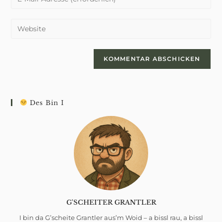
oder
deine
Benutzernamen
E-
Gib
zum
Mail-
deine
Kommentieren
Adresse
Website-
ein
zum
URL
Kommentieren
ein
ein
(optional)
Des Bin I
G'SCHEITER GRANTLER
I bin da G’scheite Grantler aus’m Woid – a bissl rau, a bissl