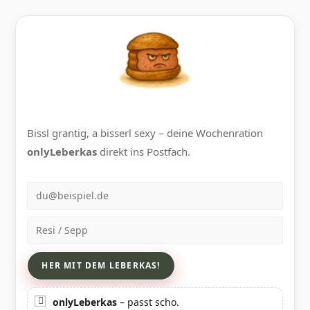
Bissl grantig, a bisserl sexy – deine Wochenration
onlyLeberkas
direkt ins Postfach.
E-Mail
Name
onlyLeberkas
– passt scho.