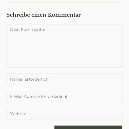
Schreibe einen Kommentar
Kommentar
Gib
deinen
Namen
Gib
oder
deine
Benutzernamen
E-
Gib
zum
Mail-
deine
Kommentieren
Adresse
Website-
ein