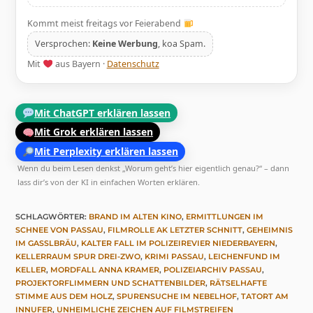
Kommt meist freitags vor Feierabend
Versprochen:
Keine Werbung
, koa Spam.
Mit
aus Bayern ·
Datenschutz
Mit ChatGPT erklären lassen
Mit Grok erklären lassen
Mit Perplexity erklären lassen
Wenn du beim Lesen denkst „Worum geht’s hier eigentlich genau?“ – dann
lass dir’s von der KI in einfachen Worten erklären.
SCHLAGWÖRTER
:
BRAND IM ALTEN KINO
,
ERMITTLUNGEN IM
SCHNEE VON PASSAU
,
FILMROLLE AK LETZTER SCHNITT
,
GEHEIMNIS
IM GASSLBRÄU
,
KALTER FALL IM POLIZEIREVIER NIEDERBAYERN
,
KELLERRAUM SPUR DREI-ZWO
,
KRIMI PASSAU
,
LEICHENFUND IM
KELLER
,
MORDFALL ANNA KRAMER
,
POLIZEIARCHIV PASSAU
,
PROJEKTORFLIMMERN UND SCHATTENBILDER
,
RÄTSELHAFTE
STIMME AUS DEM HOLZ
,
SPURENSUCHE IM NEBELHOF
,
TATORT AM
INNUFER
,
UNHEIMLICHE ZEICHEN AUF FILMSTREIFEN