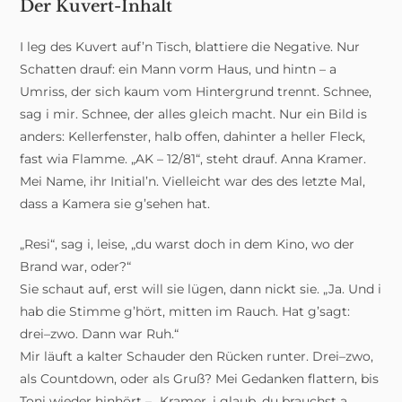
Der Kuvert-Inhalt
I leg des Kuvert auf’n Tisch, blattiere die Negative. Nur
Schatten drauf: ein Mann vorm Haus, und hintn – a
Umriss, der sich kaum vom Hintergrund trennt. Schnee,
sag i mir. Schnee, der alles gleich macht. Nur ein Bild is
anders: Kellerfenster, halb offen, dahinter a heller Fleck,
fast wia Flamme. „AK – 12/81“, steht drauf. Anna Kramer.
Mei Name, ihr Initial’n. Vielleicht war des des letzte Mal,
dass a Kamera sie g’sehen hat.
„Resi“, sag i, leise, „du warst doch in dem Kino, wo der
Brand war, oder?“
Sie schaut auf, erst will sie lügen, dann nickt sie. „Ja. Und i
hab die Stimme g’hört, mitten im Rauch. Hat g’sagt:
drei–zwo. Dann war Ruh.“
Mir läuft a kalter Schauder den Rücken runter. Drei–zwo,
als Countdown, oder als Gruß? Mei Gedanken flattern, bis
Toni wieder hinhört – „Kramer, i glaub, du brauchst a