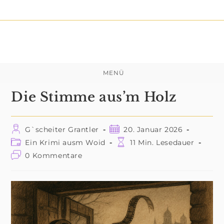
Zum
Inhalt
springen
MENÜ
Die Stimme aus’m Holz
Beitrags-
Beitrag
G`scheiter Grantler
20. Januar 2026
Autor:
veröffentlicht:
Beitrags-
Lesedauer:
Ein Krimi ausm Woid
11 Min. Lesedauer
Kategorie:
Beitrags-
0 Kommentare
Kommentare: