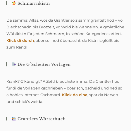
Schmarrnkistn
Da samma: Allas, wos da Grantler so z’sammgrantelt hod – vo
Blechschadn bis Brotzeit, vo Woid bis Wahnsinn. A gmiatliche
Wühlkistn für jeden Schmarrn, in schöne Kategorien sortiert.
Klick di durch
, aber sei ned überrascht: de Kistn is gfüllt bis
zum Rand!
Die G`scheiten Vorlagen
Krank? G’kündigt? A Zettl brauchste imma. Da Grantler hod
für di de Vorlagen gschrieben – boarisch, gscheid und ned so
a hohles Internet-Gschmarri.
Klick da eina
, spar da Nerven
und schick’s weida.
Grantlers Wörterbuch