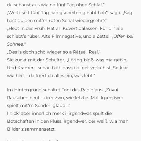
du schaust aus wia no fünf Tag ohne Schlaf.“
„Weil i seit fünf Tag kan gscheiten g’habt hab“, sag i. „Sag,
hast du den mit’m roten Schal wiedergsehn?“
„Heut in der Früh. Hat an Kuvert dalassen. Für di.“ Sie
schiebt’s rüber. Alte Filmnegative, und a Zettel:
„Offen bei
Schnee.“
„Des is doch scho wieder so a Rätsel, Resi.“
Sie zuckt mit der Schulter. „I bring bloß, was ma geb’n.
Und Kramer… schau halt, dassd di net verkühlst. So klar
wia heit – da friert da alles ein, was lebt.“
Im Hintergrund schaltet Toni des Radio aus. „Zuvui
Rauschen heut – drei–zwo, wie letztes Mal. Irgendwer
spielt mit’m Sender, glaub i.“
I nick, aber innerlich merk i, irgendwas spült die
Botschaften in den Fluss. Irgendwer, der weiß, wia man
Bilder z’sammensetzt.