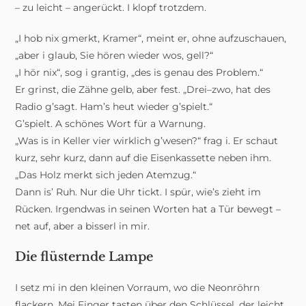
– zu leicht – angerückt. I klopf trotzdem.
„I hob nix gmerkt, Kramer“, meint er, ohne aufzuschauen,
„aber i glaub, Sie hören wieder wos, gell?“
„I hör nix“, sog i grantig, „des is genau des Problem.“
Er grinst, die Zähne gelb, aber fest. „Drei–zwo, hat des
Radio g’sagt. Ham’s heut wieder g’spielt.“
G’spielt. A schönes Wort für a Warnung.
„Was is in Keller vier wirklich g’wesen?“ frag i. Er schaut
kurz, sehr kurz, dann auf die Eisenkassette neben ihm.
„Das Holz merkt sich jeden Atemzug.“
Dann is’ Ruh. Nur die Uhr tickt. I spür, wie’s zieht im
Rücken. Irgendwas in seinen Worten hat a Tür bewegt –
net auf, aber a bisserl in mir.
Die flüsternde Lampe
I setz mi in den kleinen Vorraum, wo die Neonröhrn
flackern. Mei Finger tasten über den Schlüssel, der leicht