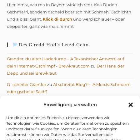
Hier lernst, wia ma in Bayern wirklich redt. Koa Duden-
Gschmarri, sondern gscheid boarisch mit Schmäh, Gschichtn
und a bissl Grant.
Klick di durch
und werd schlauer – oder
depperter, ganz wia ma’s nimmt
Des G’redd Hod’s Letzd Gebn
Grantler, du alter Haderlump – A Texanischer Antwortl auf
dein Internet-Gschimpf - Brewkraut.com
zu
Der Hans, der
Depp und sei Brewkraut
G`scheiter Grantler
zu
AI schreibt Blog?! – A Mords-Schmarrn
oder gscheite Sach?
Michael
zu
AI schreibt Blog?! – A Mords-Schmarrn oder
Einwilligung verwalten
gscheite Sach?
Um dir ein optimales Erlebnis zu bieten, verwenden wir
Technologien wie Cookies, um Geräteinformationen zu speichern
und/oder darauf zuzugreifen. Wenn du diesen Technologien
zustimmst, können wir Daten wie das Surfverhalten oder