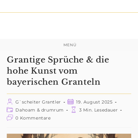
Zum
Inhalt
springen
MENÜ
Grantige Sprüche & die
hohe Kunst vom
bayerischen Granteln
Beitrags-
Beitrag
G`scheiter Grantler
19. August 2025
Autor:
veröffentlicht:
Beitrags-
Lesedauer:
Dahoam & drumrum
3 Min. Lesedauer
Kategorie:
Beitrags-
0 Kommentare
Kommentare: