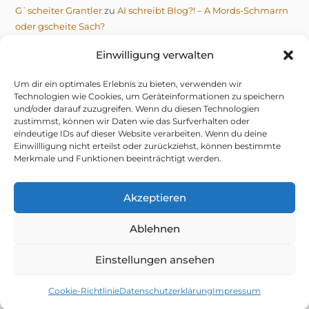
G`scheiter Grantler
zu
AI schreibt Blog?! – A Mords-Schmarrn
oder gscheite Sach?
Michael
zu
AI schreibt Blog?! – A Mords-Schmarrn oder
Einwilligung verwalten
gscheite Sach?
Um dir ein optimales Erlebnis zu bieten, verwenden wir
Technologien wie Cookies, um Geräteinformationen zu speichern
und/oder darauf zuzugreifen. Wenn du diesen Technologien
zustimmst, können wir Daten wie das Surfverhalten oder
eindeutige IDs auf dieser Website verarbeiten. Wenn du deine
Einwillligung nicht erteilst oder zurückziehst, können bestimmte
IMPRESSUM
DATENSCHUTZERKLÄRUNG
Merkmale und Funktionen beeinträchtigt werden.
TELEGRAM DATENSCHUTZERKLÄRUNG
COOKIE-RICHTLINIE (EU)
© 2026 NIX G’SCHENKT, OIS G’SCHRIEBEN VOM GRANTLER
Akzeptieren
Ablehnen
mifupa Stube
– do hock i aa mid drin.
Dahoam is:
mifupa.com
(Technik & KI-Gschiss),
Einstellungen ansehen
Brewkraut.com
(da Hans mit seim Bier in Amiland) &
Bananenschwein.de
(da Seewolf mit Salz auf da Zung).
Donau2Space.de
(Da Mika, will zum Weltall).
Cookie-Richtlinie
Datenschutzerklärung
Impressum