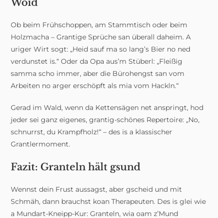
Woid
Ob beim Frühschoppen, am Stammtisch oder beim
Holzmacha – Grantige Sprüche san überall daheim. A
uriger Wirt sogt: „Heid sauf ma so lang’s Bier no ned
verdunstet is.“ Oder da Opa aus’m Stüberl: „Fleißig
samma scho immer, aber die Bürohengst san vom
Arbeiten no arger erschöpft als mia vom Hackln.“
Gerad im Wald, wenn da Kettensägen net anspringt, hod
jeder sei ganz eigenes, grantig-schönes Repertoire: „No,
schnurrst, du Krampfholz!“ – des is a klassischer
Grantlermoment.
Fazit: Granteln hält gsund
Wennst dein Frust aussagst, aber gscheid und mit
Schmäh, dann brauchst koan Therapeuten. Des is glei wie
a Mundart-Kneipp-Kur: Granteln, wia oam z’Mund