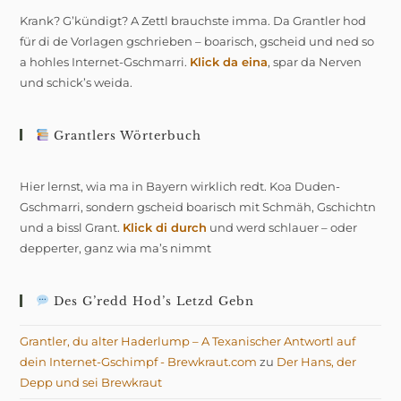
Krank? G’kündigt? A Zettl brauchste imma. Da Grantler hod
für di de Vorlagen gschrieben – boarisch, gscheid und ned so
a hohles Internet-Gschmarri.
Klick da eina
, spar da Nerven
und schick’s weida.
Grantlers Wörterbuch
Hier lernst, wia ma in Bayern wirklich redt. Koa Duden-
Gschmarri, sondern gscheid boarisch mit Schmäh, Gschichtn
und a bissl Grant.
Klick di durch
und werd schlauer – oder
depperter, ganz wia ma’s nimmt
Des G’redd Hod’s Letzd Gebn
Grantler, du alter Haderlump – A Texanischer Antwortl auf
dein Internet-Gschimpf - Brewkraut.com
zu
Der Hans, der
Depp und sei Brewkraut