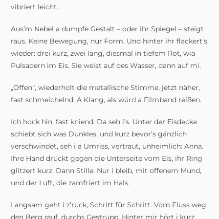
vibriert leicht.
Aus’m Nebel a dumpfe Gestalt – oder ihr Spiegel – steigt
raus. Keine Bewegung, nur Form. Und hinter ihr flackert’s
wieder: drei kurz, zwei lang, diesmal in tiefem Rot, wia
Pulsadern im Eis. Sie weist auf des Wasser, dann auf mi.
„Offen“, wiederholt die metallische Stimme, jetzt näher,
fast schmeichelnd. A Klang, als würd a Filmband reißen.
Ich hock hin, fast kniend. Da seh i’s. Unter der Eisdecke
schiebt sich was Dunkles, und kurz bevor’s gänzlich
verschwindet, seh i a Umriss, vertraut, unheimlich: Anna.
Ihre Hand drückt gegen die Unterseite vom Eis, ihr Ring
glitzert kurz. Dann Stille. Nur i bleib, mit offenem Mund,
und der Luft, die zamfriert im Hals.
Langsam geht i z’ruck, Schritt für Schritt. Vom Fluss weg,
den Berg rauf, durchs Gestrüpp. Hinter mir hört i kurz