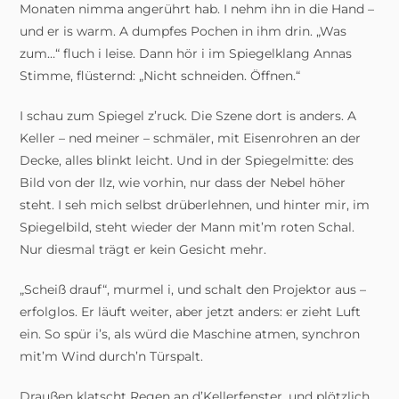
Monaten nimma angerührt hab. I nehm ihn in die Hand –
und er is warm. A dumpfes Pochen in ihm drin. „Was
zum…“ fluch i leise. Dann hör i im Spiegelklang Annas
Stimme, flüsternd: „Nicht schneiden. Öffnen.“
I schau zum Spiegel z’ruck. Die Szene dort is anders. A
Keller – ned meiner – schmäler, mit Eisenrohren an der
Decke, alles blinkt leicht. Und in der Spiegelmitte: des
Bild von der Ilz, wie vorhin, nur dass der Nebel höher
steht. I seh mich selbst drüberlehnen, und hinter mir, im
Spiegelbild, steht wieder der Mann mit’m roten Schal.
Nur diesmal trägt er kein Gesicht mehr.
„Scheiß drauf“, murmel i, und schalt den Projektor aus –
erfolglos. Er läuft weiter, aber jetzt anders: er zieht Luft
ein. So spür i’s, als würd die Maschine atmen, synchron
mit’m Wind durch’n Türspalt.
Draußen klatscht Regen an d’Kellerfenster, und plötzlich