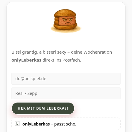
Bissl grantig, a bisserl sexy – deine Wochenration
onlyLeberkas
direkt ins Postfach.
E-Mail
Name
onlyLeberkas
– passt scho.