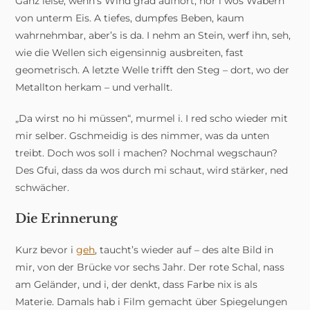
Ganz leise, wenn’s Wind grad aufhört, hör i wos Wabern
von unterm Eis. A tiefes, dumpfes Beben, kaum
wahrnehmbar, aber’s is da. I nehm an Stein, werf ihn, seh,
wie die Wellen sich eigensinnig ausbreiten, fast
geometrisch. A letzte Welle trifft den Steg – dort, wo der
Metallton herkam – und verhallt.
„Da wirst no hi müssen“, murmel i. I red scho wieder mit
mir selber. Gschmeidig is des nimmer, was da unten
treibt. Doch wos soll i machen? Nochmal wegschaun?
Des Gfui, dass da wos durch mi schaut, wird stärker, ned
schwächer.
Die Erinnerung
Kurz bevor i
geh
, taucht’s wieder auf – des alte Bild in
mir, von der Brücke vor sechs Jahr. Der rote Schal, nass
am Geländer, und i, der denkt, dass Farbe nix is als
Materie. Damals hab i Film gemacht über Spiegelungen