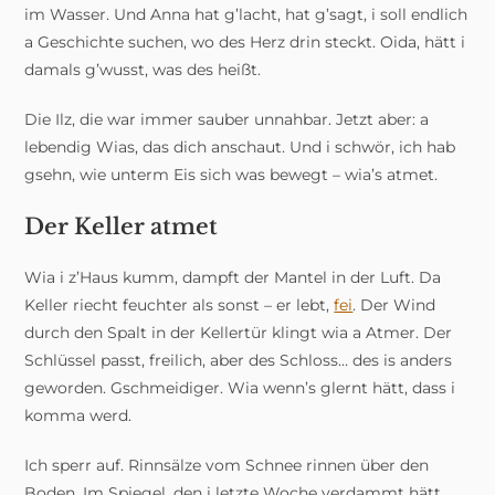
im Wasser. Und Anna hat g’lacht, hat g’sagt, i soll endlich
a Geschichte suchen, wo des Herz drin steckt. Oida, hätt i
damals g’wusst, was des heißt.
Die Ilz, die war immer sauber unnahbar. Jetzt aber: a
lebendig Wias, das dich anschaut. Und i schwör, ich hab
gsehn, wie unterm Eis sich was bewegt – wia’s atmet.
Der Keller atmet
Wia i z’Haus kumm, dampft der Mantel in der Luft. Da
Keller riecht feuchter als sonst – er lebt,
fei
. Der Wind
durch den Spalt in der Kellertür klingt wia a Atmer. Der
Schlüssel passt, freilich, aber des Schloss… des is anders
geworden. Gschmeidiger. Wia wenn’s glernt hätt, dass i
komma werd.
Ich sperr auf. Rinnsälze vom Schnee rinnen über den
Boden. Im Spiegel, den i letzte Woche verdammt hätt,