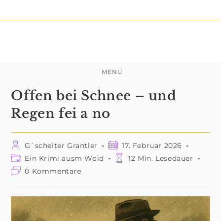
Zum
Inhalt
springen
MENÜ
Offen bei Schnee – und
Regen fei a no
Beitrags-
Beitrag
G`scheiter Grantler
17. Februar 2026
Autor:
veröffentlicht:
Beitrags-
Lesedauer:
Ein Krimi ausm Woid
12 Min. Lesedauer
Kategorie:
Beitrags-
0 Kommentare
Kommentare: