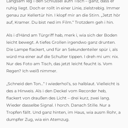
Langsam leg i den Schlüssel aufn Tisch – ganz, dass er
ruhig liegt. Doch er rollt in einer Linie, zielstrebig. Immer
genau zur Kellertür hin. I klopf mir an die Stirn. „Jetzt hör
auf, Kramer. Du bist ned im Film.“ Trotzdem geh i hin.
Als i d’Händ am Türgriff hab, merk i, wia sich der Boden
leicht bewegt. A tiefes Grollen irgendwo ganz drunten.
Die Lampe flackert, und für an Sekundenteiler spür i, als
würd ma einer auf die Schulter tippen. I dreh mi um: nix.
Nur des Foto am Tisch, das jetzt leicht feucht is. Vom
Regen? Ich weiß nimmer.
„Schneid den Ton…“ I wiederhol’s, so halblaut. Vielleicht is
des a Hinweis. Als i den Deckel vom Recorder heb,
flackert von draußen des Licht – drei kurz, zwei lang.
Wieder dasselbe Signal. I horch. Danach Stille. Nur a
Tropfen fällt. Und ganz hinten, im Haus, wia ausm Rohr, a
dumpfer Zug, wia ein Atemzug.