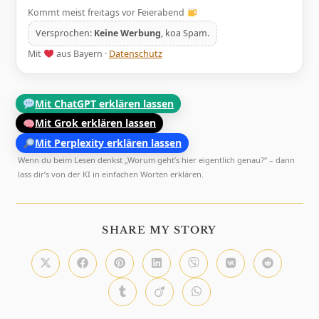
Kommt meist freitags vor Feierabend
Versprochen:
Keine Werbung
, koa Spam.
Mit
aus Bayern ·
Datenschutz
Mit ChatGPT erklären lassen
Mit Grok erklären lassen
Mit Perplexity erklären lassen
Wenn du beim Lesen denkst „Worum geht’s hier eigentlich genau?“ – dann
lass dir’s von der KI in einfachen Worten erklären.
DIESEN
SHARE MY STORY
INHALT
TEILEN
Öffnet
Öffnet
Öffnet
Öffnet
Öffnet
Öffnet
Öffnet
in
in
in
in
in
in
in
einem
einem
einem
einem
einem
einem
einem
Öffnet
Öffnet
Öffnet
neuen
neuen
neuen
neuen
neuen
neuen
neuen
in
in
in
Fenster
Fenster
Fenster
Fenster
Fenster
Fenster
Fenster
einem
einem
einem