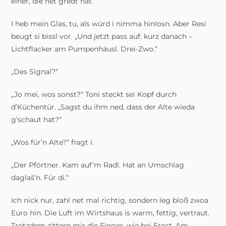
einer, die net gredt hat.“
I heb mein Glas, tu, als würd i nimma hinlosn. Aber Resi
beugt si bissl vor. „Und jetzt pass auf: kurz danach –
Lichtflacker am Pumpenhäusl. Drei-Zwo.“
„Des Signal?“
„Jo mei, wos sonst?“ Toni steckt sei Kopf durch
d’Küchentür. „Sagst du ihm ned, dass der Alte wieda
g’schaut hat?“
„Wos für’n Alte?“ fragt i.
„Der Pförtner. Kam auf’m Radl. Hat an Umschlag
daglaš’n. Für di.“
Ich nick nur, zahl net mal richtig, sondern leg bloß zwoa
Euro hin. Die Luft im Wirtshaus is warm, fettig, vertraut.
Trotzdem zittern mir die Finger, wie bei Frost. Am