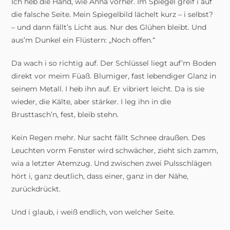
Ich heb die Hand, wie Anna vorher. Im Spiegel greif i auf
die falsche Seite. Mein Spiegelbild lächelt kurz – i selbst?
– und dann fällt’s Licht aus. Nur des Glühen bleibt. Und
aus’m Dunkel ein Flüstern: „Noch offen.“
Da wach i so richtig auf. Der Schlüssel liegt auf’m Boden
direkt vor meim Füaß. Blumiger, fast lebendiger Glanz in
seinem Metall. I heb ihn auf. Er vibriert leicht. Da is sie
wieder, die Kälte, aber stärker. I leg ihn in die
Brusttasch’n, fest, bleib stehn.
Kein Regen mehr. Nur sacht fällt Schnee draußen. Des
Leuchten vorm Fenster wird schwächer, zieht sich zamm,
wia a letzter Atemzug. Und zwischen zwei Pulsschlägen
hört i, ganz deutlich, dass einer, ganz in der Nähe,
zurückdrückt.
Und i glaub, i weiß endlich, von welcher Seite.