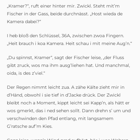
„Kramer?“, ruft einer hinter mir. Zwickl. Steht mit’m
Fischer in der Gass, beide durchnässt. „Host wieda de
Kamera dabei?“
I heb bloß den Schlüssel, 36A, zwischen zwoa Fingern.
„Heit brauch i koa Kamera. Heit schau i mit meine Aug’n.“
„Du spinnst, Kramer“, sagt der Fischer leise, „der Fluss
gibt zruck, wos ma ihm ausg’liehen hat. Und manchmal,
oida, is des z’viel.“
Der Regen nimmt leicht zua. A zähe Kälte zieht mir in
d’Händ, obwohl i sie tief in d’Jacke drück. Der Zwickl
bleibt noch a Moment, kippt leicht sei Kapp’n, als hätt er
wos gmerkt, das i ned sehen sollt. Dann drehn s’ um und
verschwinden den Pfad entlang, mit langsamem
G’ratsche auf’m Kies.