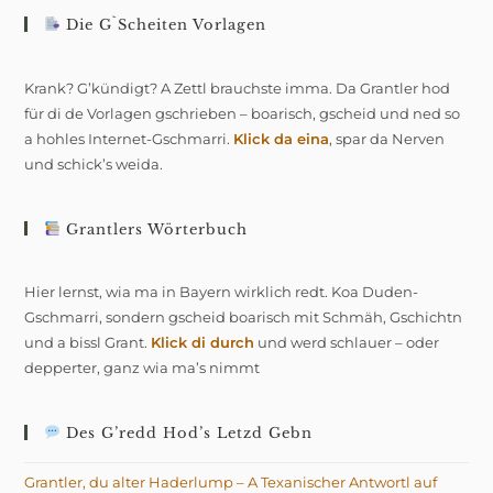
Die G`scheiten Vorlagen
Krank? G’kündigt? A Zettl brauchste imma. Da Grantler hod
für di de Vorlagen gschrieben – boarisch, gscheid und ned so
a hohles Internet-Gschmarri.
Klick da eina
, spar da Nerven
und schick’s weida.
Grantlers Wörterbuch
Hier lernst, wia ma in Bayern wirklich redt. Koa Duden-
Gschmarri, sondern gscheid boarisch mit Schmäh, Gschichtn
und a bissl Grant.
Klick di durch
und werd schlauer – oder
depperter, ganz wia ma’s nimmt
Des G’redd Hod’s Letzd Gebn
Grantler, du alter Haderlump – A Texanischer Antwortl auf