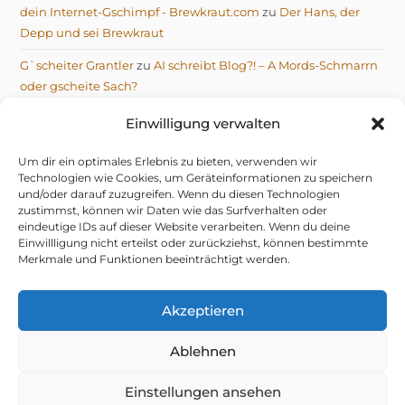
dein Internet-Gschimpf - Brewkraut.com
zu
Der Hans, der
Depp und sei Brewkraut
G`scheiter Grantler
zu
AI schreibt Blog?! – A Mords-Schmarrn
oder gscheite Sach?
Michael
zu
AI schreibt Blog?! – A Mords-Schmarrn oder
Einwilligung verwalten
gscheite Sach?
Um dir ein optimales Erlebnis zu bieten, verwenden wir
Technologien wie Cookies, um Geräteinformationen zu speichern
und/oder darauf zuzugreifen. Wenn du diesen Technologien
zustimmst, können wir Daten wie das Surfverhalten oder
eindeutige IDs auf dieser Website verarbeiten. Wenn du deine
Einwillligung nicht erteilst oder zurückziehst, können bestimmte
IMPRESSUM
DATENSCHUTZERKLÄRUNG
Merkmale und Funktionen beeinträchtigt werden.
TELEGRAM DATENSCHUTZERKLÄRUNG
COOKIE-RICHTLINIE (EU)
© 2026 NIX G’SCHENKT, OIS G’SCHRIEBEN VOM GRANTLER
Akzeptieren
Ablehnen
mifupa Stube
– do hock i aa mid drin.
Dahoam is:
mifupa.com
(Technik & KI-Gschiss),
Einstellungen ansehen
Brewkraut.com
(da Hans mit seim Bier in Amiland) &