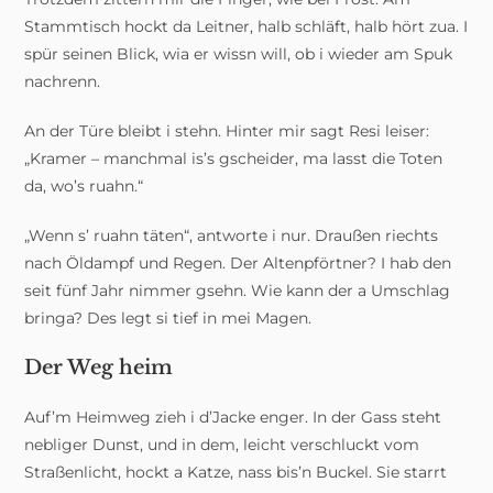
Stammtisch hockt da Leitner, halb schläft, halb hört zua. I
spür seinen Blick, wia er wissn will, ob i wieder am Spuk
nachrenn.
An der Türe bleibt i stehn. Hinter mir sagt Resi leiser:
„Kramer – manchmal is’s gscheider, ma lasst die Toten
da, wo’s ruahn.“
„Wenn s’ ruahn täten“, antworte i nur. Draußen riechts
nach Öldampf und Regen. Der Altenpförtner? I hab den
seit fünf Jahr nimmer gsehn. Wie kann der a Umschlag
bringa? Des legt si tief in mei Magen.
Der Weg heim
Auf’m Heimweg zieh i d’Jacke enger. In der Gass steht
nebliger Dunst, und in dem, leicht verschluckt vom
Straßenlicht, hockt a Katze, nass bis’n Buckel. Sie starrt