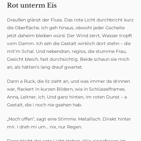
Rot unterm Eis
Draußen glänzt der Fluss. Das rote Licht durchbricht kurz
die Oberfläche. Ich geh hinaus, obwohl jeder Gscheite
jetzt daheim bleiben würd. Der Wind zerrt, Wasser tropft
vom Damm. Ich seh die Gestalt wirklich dort stehn – die
mit’m Schal. Und nebendran, reglos, die stumme Frau,
Gesicht bleich, fast durchsichtig. Beide schaun sie mich
an, als hätten’s lang drauf gwartet.
Dann a Ruck, die Ilz zieht an, und was immer da drinnen
war, flackert in kurzen Bildern, wia in Schlüsselframes.
Anna, Leitner, ich. Und ganz hinten, im roten Dunst – a
Gestalt, die i noch nie gsehen hab.
„Noch offen“, sagt eine Stimme. Metallisch. Direkt hinter
mir. I dreh mi um… nix, nur Regen.
Dann bleibt des rote Licht stehen. Wie eingefroren im