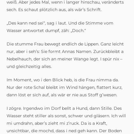
weiß. Aber jedes Mal, wenn i langer hinschau, veränderts
sech. Es schaut plötzlich aus, als wär’s Schrift.
„Des kann ned sei“, sag i laut. Und die Stimme vom
Wasser antwortet dumpf, zäh: „Doch.“
Die stumme Frau bewegt endlich de Lippen. Ganz leicht
nur, aber i seh’s: Sie formt Annas Namen. Zurückbleibt a
Nebelhauch, der sich an meiner Wange legt. I spür nix –
und gleichzeitig alles.
Im Moment, wo i den Blick heb, is die Frau nimma da.
Nur der rote Schal bleibt im Wind hängen, flattert kurz,
dann löst er sich auf, als wär er nie aus Stoff g’wesen.
I zögre. Irgendwo im Dorf bellt a Hund, dann Stille. Des
Wasser steht stiller als sonst, schwer und gläsern. Ich will
mi umdrahn, aber’s zieht mi z’ruck. Da is a Kraft,
unsichtbar, die mochd, dass i ned geh kann. Der Boden