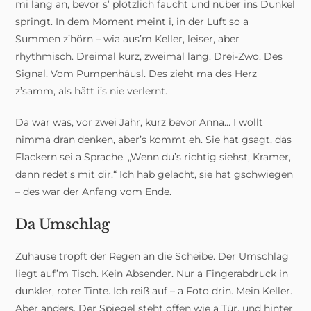
mi lang an, bevor s’ plötzlich faucht und nüber ins Dunkel
springt. In dem Moment meint i, in der Luft so a
Summen z’hörn – wia aus’m Keller, leiser, aber
rhythmisch. Dreimal kurz, zweimal lang. Drei-Zwo. Des
Signal. Vom Pumpenhäusl. Des zieht ma des Herz
z’samm, als hätt i’s nie verlernt.
Da war was, vor zwei Jahr, kurz bevor Anna… I wollt
nimma dran denken, aber’s kommt eh. Sie hat gsagt, das
Flackern sei a Sprache. „Wenn du’s richtig siehst, Kramer,
dann redet’s mit dir.“ Ich hab gelacht, sie hat gschwiegen
– des war der Anfang vom Ende.
Da Umschlag
Zuhause tropft der Regen an die Scheibe. Der Umschlag
liegt auf’m Tisch. Kein Absender. Nur a Fingerabdruck in
dunkler, roter Tinte. Ich reiß auf – a Foto drin. Mein Keller.
Aber anders. Der Spiegel steht offen wie a Tür, und hinter